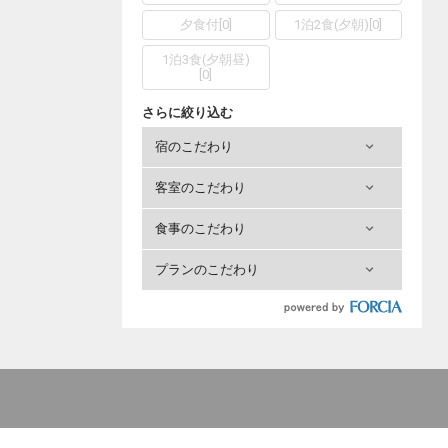
夕食付
[
0
]
1泊2食(夕朝)
[
0
]
1泊3食(夕朝昼)
[
0
]
さらに絞り込む
宿のこだわり
客室のこだわり
食事のこだわり
プランのこだわり