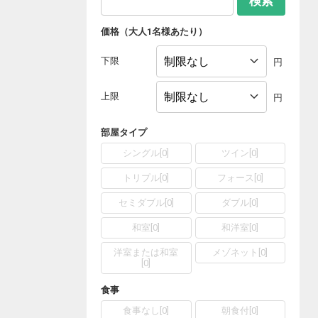
検索
価格（大人1名様あたり）
下限
円
上限
円
部屋タイプ
シングル
[
0
]
ツイン
[
0
]
トリプル
[
0
]
フォース
[
0
]
セミダブル
[
0
]
ダブル
[
0
]
和室
[
0
]
和洋室
[
0
]
洋室または和室
メゾネット
[
0
]
[
0
]
食事
食事なし
[
0
]
朝食付
[
0
]