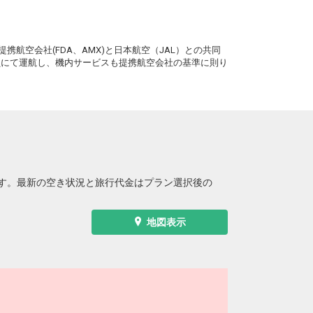
札幌
広島
(新千歳)
6
+19,200円
8便
21:15
。
17:00
便あり
携航空会社(FDA、AMX)と日本航空（JAL）との共同
クラスJを利用する
― 円
務員にて運航し、機内サービスも提携航空会社の基準に則り
札幌
広島
(新千歳)
4
+19,200円
0便
21:15
17:15
便あり
クラスJを利用する
― 円
す。最新の空き状況と旅行代金はプラン選択後の
地図表示