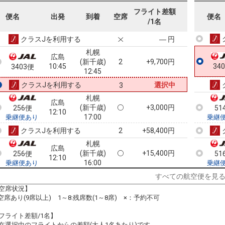
札幌
広島
フライト差額
(新千歳)
+31,600円
50
便名
254便
出発
到着
空席
便名
09:30
/1名
13:05
乗継
乗継便あり
クラスJを利用する
― 円
札幌
広島
(新千歳)
2
+9,700円
10:45
34
3403便
12:45
クラスJを利用する
選択中
3
札幌
広島
(新千歳)
+3,000円
256便
51
12:10
17:00
乗継便あり
乗継
クラスJを利用する
+58,400円
2
札幌
広島
(新千歳)
+15,400円
256便
51
12:10
16:00
乗継便あり
乗継
クラスJを利用する
― 円
すべての航空便を見
空席状況】
札幌
広島
:空席あり(9席以上) 1～8:残席数(1～8席) ×：予約不可
(新千歳)
+5,300円
258便
51
13:40
18:15
乗継便あり
乗継
フライト差額/1名】
クラスJを利用する
― 円
在選択中のフライトからの差額(大人1名あたり)です。