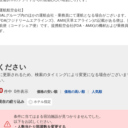
札幌
広島
運航航空会社】
(新千歳)
+5,300円
262便
51
16:15
JALグループ内のほかの運航会社・乗務員にて運航となる場合がございます
20:15
乗継便あり
乗継
FDA(フジドリームエアラインズ)、AMX(天草エアライン)の記載がある便は、提
クラスJを利用する
― 円
航便（コードシェア便）です。提携航空会社(FDA・AMX)の機材および乗
す。
札幌
広島
(新千歳)
2
+16,600円
262便
52
16:15
21:30
乗継便あり
乗継
クラスJを利用する
― 円
札幌
広島
(新千歳)
+4,200円
264便
ください
18:05
22:10
乗継便あり
に更新されるため、検索のタイミングにより変更になる場合がございま
クラスJを利用する
― 円
い。
札幌
広島
0
(新千歳)
+4,200円
264便
件中
0件表示
18:05
価格の安い順
価格の高い順
人気順
22:20
乗継便あり
現在の絞り込み
ホテル指定
クラスJを利用する
― 円
条件に当てはまる宿泊施設が見つかりませんでした。
以下をお試しください。
・人数当たり部屋数を変更する