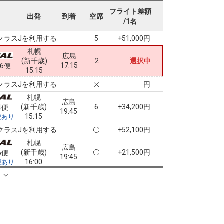
札幌
広島
フライト差額
(新千歳)
2
+8,000円
8便
出発
到着
空席
15:40
/1名
11:25
便あり
クラスJを利用する
+51,000円
5
札幌
広島
(新千歳)
2
選択中
17:15
06便
15:15
クラスJを利用する
― 円
札幌
広島
(新千歳)
6
+34,200円
4便
19:45
15:15
便あり
クラスJを利用する
+52,100円
札幌
広島
(新千歳)
+21,500円
6便
19:45
16:00
便あり
クラスJを利用する
+24,100円
る
2
札幌
広島
(新千歳)
+19,200円
6便
21:15
16:00
便あり
クラスJを利用する
+21,700円
2