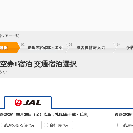
59
乗継
札幌
広島
(新千歳)
2
+34,600円
50
252便
幌ツアー一覧
07:35
11:55
乗継
乗継便あり
クラスJを利用する
― 円
札幌
広島
(新千歳)
8
+29,300円
50
252便
空券+宿泊 交通宿泊選択
07:35
13:05
乗継
乗継便あり
さい
クラスJを利用する
+47,200円
札幌
広島
(新千歳)
5
+41,600円
50
252便
07:35
11:20
乗継
乗継便あり
クラスJを利用する
+49,000円
2
札幌
広島
路
2026年08月28日（金）
広島
→
札幌(新千歳・丘珠)
復路
202
(新千歳)
4
+6,500円
50
254便
09:30
14:15
乗継
乗継便あり
残席のある便のみ
直行便のみ
残席
クラスJを利用する
― 円