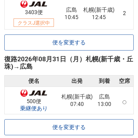
広島
札幌(新千歳)
3403便
2
10:45
12:45
クラスJ選択中
便を変更する
復路
2026年08月31日（月）
札幌(新千歳・丘
珠)
→
広島
便名
出発
到着
空席
札幌(新千歳)
広島
500便
07:40
13:00
乗継便あり
便を変更する