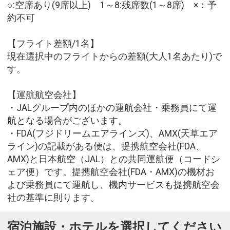
○:空席あり(9席以上) 1～8:残席数(1～8席) ×：予
約不可
【フライト差額/1名】
現在選択中のフライトからの差額(大人1名あたり)で
す。
【運航航空会社】
・JALグループ内のほかの運航会社・乗務員にて運
航となる場合がございます。
・FDA(フジドリームエアラインズ)、AMX(天草エア
ライン)の記載がある便は、提携航空会社(FDA、
AMX)と日本航空（JAL）との共同運航便（コードシ
ェア便）です。提携航空会社(FDA・AMX)の機材お
よび乗務員にて運航し、機内サービスも提携航空会
社の基準に則ります。
宿泊施設・ホテルを選択してください