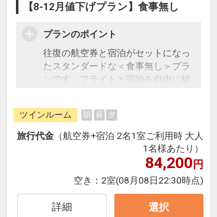
【8-12月値下げプラン】食事無し
プランのポイント
往復の航空券と宿泊がセットになっ
たスタンダードな＜食事無し＞プラ
ンです。フライトと宿泊を自由に組
み合わせできるダイナミックパッケ
ージだから、一都市滞在はもちろん
ツインルーム
朝
昼
夕
周遊旅行にも最適！
旅行期間中の1泊だけの宿泊や延
旅行代金
（航空券+宿泊 2名1室ご利用時 大人
泊・飛び泊なども自由自在です。
1名様あたり）
フライトは、安心のJAL（または
84,200
円
JALグループ）確約！フライトマイ
空き：
2室
(08月08日22:30時点)
ル50%貯まります。
オプションでレンタカーや現地交
詳細
選択
通・体験プランなどの追加（同時予